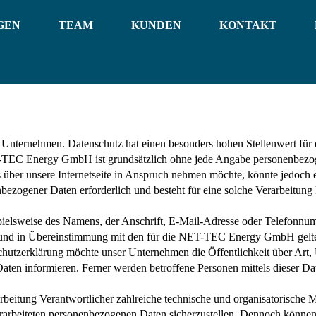
GEN
TEAM
KUNDEN
KONTAKT
em Unternehmen. Datenschutz hat einen besonders hohen Stellenwert fü
-TEC Energy GmbH ist grundsätzlich ohne jede Angabe personenbezoge
 über unsere Internetseite in Anspruch nehmen möchte, könnte jedoch
nbezogener Daten erforderlich und besteht für eine solche Verarbeitung
ielsweise des Namens, der Anschrift, E-Mail-Adresse oder Telefonnumme
und in Übereinstimmung mit den für die NET-TEC Energy GmbH gelte
chutzerklärung möchte unser Unternehmen die Öffentlichkeit über Ar
aten informieren. Ferner werden betroffene Personen mittels dieser Da
eitung Verantwortlicher zahlreiche technische und organisatorische
verarbeiteten personenbezogenen Daten sicherzustellen. Dennoch könne