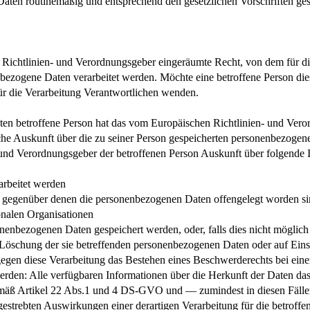
aten routinemäßig und entsprechend den gesetzlichen Vorschriften gesp
 Richtlinien- und Verordnungsgeber eingeräumte Recht, von dem für di
enbezogene Daten verarbeitet werden. Möchte eine betroffene Person di
 für die Verarbeitung Verantwortlichen wenden.
en betroffene Person hat das vom Europäischen Richtlinien- und Vero
iche Auskunft über die zu seiner Person gespeicherten personenbezoge
- und Verordnungsgeber der betroffenen Person Auskunft über folgende
arbeitet werden
gegenüber denen die personenbezogenen Daten offengelegt worden sin
ionalen Organisationen
onenbezogenen Daten gespeichert werden, oder, falls dies nicht möglich i
 Löschung der sie betreffenden personenbezogenen Daten oder auf Ein
gegen diese Verarbeitung das Bestehen eines Beschwerderechts bei ei
erden: Alle verfügbaren Informationen über die Herkunft der Daten das
gemäß Artikel 22 Abs.1 und 4 DS-GVO und — zumindest in diesen Fälle
estrebten Auswirkungen einer derartigen Verarbeitung für die betroffen