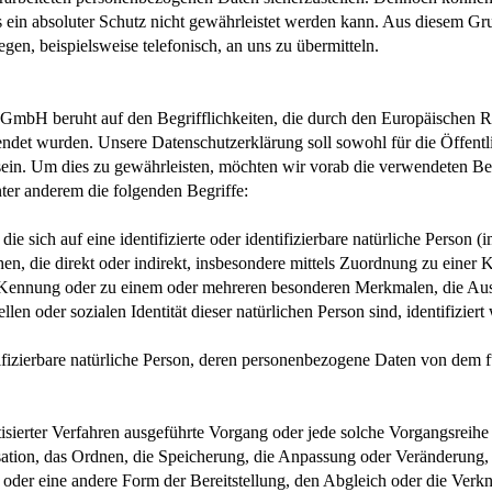
 ein absoluter Schutz nicht gewährleistet werden kann. Aus diesem Grun
en, beispielsweise telefonisch, an uns zu übermitteln.
bH beruht auf den Begrifflichkeiten, die durch den Europäischen Ri
 wurden. Unsere Datenschutzerklärung soll sowohl für die Öffentli
sein. Um dies zu gewährleisten, möchten wir vorab die verwendeten Begr
ter anderem die folgenden Begriffe:
ie sich auf eine identifizierte oder identifizierbare natürliche Person 
sehen, die direkt oder indirekt, insbesondere mittels Zuordnung zu ein
Kennung oder zu einem oder mehreren besonderen Merkmalen, die Ausd
llen oder sozialen Identität dieser natürlichen Person sind, identifizier
entifizierbare natürliche Person, deren personenbezogene Daten von dem 
matisierter Verfahren ausgeführte Vorgang oder jede solche Vorgangsr
sation, das Ordnen, die Speicherung, die Anpassung oder Veränderung,
 oder eine andere Form der Bereitstellung, den Abgleich oder die Ver