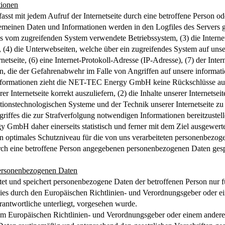
tionen
t mit jedem Aufruf der Internetseite durch eine betroffene Person od
emeinen Daten und Informationen werden in den Logfiles des Servers g
 vom zugreifenden System verwendete Betriebssystem, (3) die Internet
), (4) die Unterwebseiten, welche über ein zugreifendes System auf unser
rnetseite, (6) eine Internet-Protokoll-Adresse (IP-Adresse), (7) der Int
en, die der Gefahrenabwehr im Falle von Angriffen auf unsere informat
nformationen zieht die NET-TEC Energy GmbH keine Rückschlüsse auf 
er Internetseite korrekt auszuliefern, (2) die Inhalte unserer Internetse
ationstechnologischen Systeme und der Technik unserer Internetseite z
griffes die zur Strafverfolgung notwendigen Informationen bereitzust
mbH daher einerseits statistisch und ferner mit dem Ziel ausgewertet
n optimales Schutzniveau für die von uns verarbeiteten personenbezo
urch eine betroffene Person angegebenen personenbezogenen Daten gesp
ersonenbezogenen Daten
itet und speichert personenbezogene Daten der betroffenen Person nur f
 dies durch den Europäischen Richtlinien- und Verordnungsgeber oder e
rantwortliche unterliegt, vorgesehen wurde.
vom Europäischen Richtlinien- und Verordnungsgeber oder einem ander